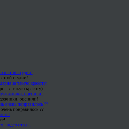
в этой студии!
рна за такую красоту)
удожники, оценили!
 очень понравилось ??
те!