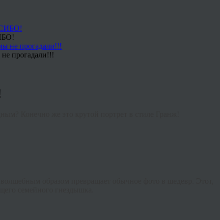
ИБО!
не прогадали!!!
!
ным? Конечно же это крутой портрет в стиле Гранж!
 волшебным образом превращает обычное фото в шедевр. Этот,
ущего семейного гнездышка.