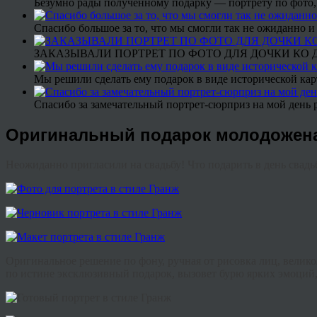
Безумно рады полученному подарку — портрету по фото,
Спасибо большое за то, что мы смогли так не ожиданно
ЗАКАЗЫВАЛИ ПОРТРЕТ ПО ФОТО ДЛЯ ДОЧКИ КО ДН
Мы решили сделать ему подарок в виде исторической кар
Спасибо за замечательный портрет-сюрприз на мой день 
Оригинальный подарок молодоженам
Неожиданно пригласили на свадьбу! Что подарить в день свад
Оригинальное решение по фону, ручная от рисовка лиц, велик
по истине эксклюзивный подарок, вызовет бурю ярких эмоций,