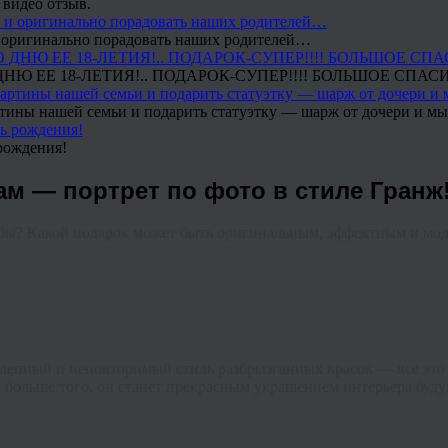
 видео отзыв.
 и оригинально порадовать наших родителей…
Ю ЕЕ 18-ЛЕТИЯ!.. ПОДАРОК-СУПЕР!!!! БОЛЬШОЕ СПАС
тины нашей семьи и подарить статуэтку — шарж от дочери и мы 
рождения!
 — портрет по фото в стиле Гранж
ьбы? Какой подарок может быть оригинальным, эффектным и мод
олепный и неповторимый стиль разбрызганных красок — все это
 больше того, он станет прекрасным украшением интерьера буд