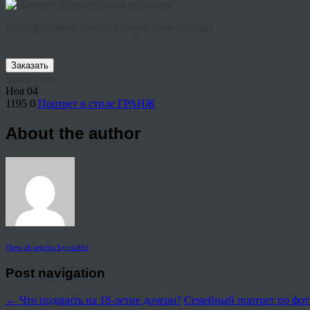
Вы еще сомневаетесь? Скорее звоните нам!
Заказать
Share This
Ноя
04
1195
0
Портрет в стиле ГРАНЖ
About the author
View all articles by rauffri
Post navigation
←
Что подарить на 18-летие дочери?
Семейный портрет по фот