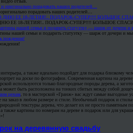
 видео отзыв.
 и оригинально порадовать наших родителей…
Ю ЕЕ 18-ЛЕТИЯ!.. ПОДАРОК-СУПЕР!!!! БОЛЬШОЕ СПАС
тины нашей семьи и подарить статуэтку — шарж от дочери и мы 
рождения!
нтерьера, а также идеально подойдет для подарка близкому чел
ортрет на доске по фотографии. Современная картина на дерев
рской используются только благородные породы дерева, а загот
а может быть расположена на тонких сбитых между собой дощеч
шим ценам
, то в мастерской «Гранж» вас ждут самые выгодные 
 на заказ в любом размере и стиле. Необычный подарок и стиль
риродной текстуры дерева, что делает их не просто памятным п
, а также картины по номерам на дереве в подарок или для укр
»!
арок на деревянную свадьбу