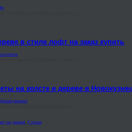
 5 лет брака считается свадьбой из ...
реве в стиле лофт на заказ купить
чным и стильным украшением любого ...
еты на холсте и дереве в Новокузне
суга. К примеру, раскрашивание ...
ет на дереве
,
Статьи