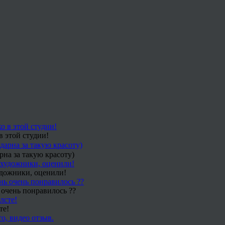
в этой студии!
рна за такую красоту)
удожники, оценили!
 очень понравилось ??
те!