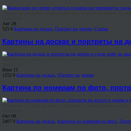
Пятилетие свадьбы – первый юбилей совместной жизни. В народе
Share This
Авг
28
525
0
Картины на досках
,
Портрет на дереве
,
Статьи
Картины на досках и портреты на де
Картины на досках и портреты на дереве в Новокузнецке Отли
Share This
Июн
15
1252
0
Картины на досках
,
Портрет на дереве
Картина по номерам по фото, портр
Рисование — один из самых приятных и увлекательных видов до
Share This
Окт
08
2407
0
Картины на досках
,
Картины по номерам по фото
,
Портр