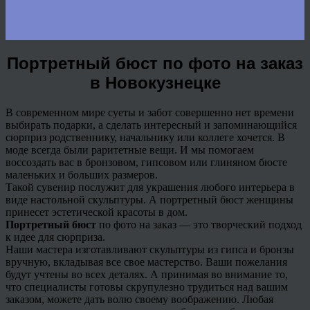
Портретный бюст по фото на заказ
в Новокузнецке
В современном мире суеты и забот совершенно нет времени
выбирать подарки, а сделать интересный и запоминающийся
сюрприз родственнику, начальнику или коллеге хочется. В
моде всегда были раритетные вещи. И мы помогаем
воссоздать вас в бронзовом, гипсовом или глиняном бюсте
маленьких и больших размеров.
Такой сувенир послужит для украшения любого интерьера в
виде настольной скульптуры. А портретный бюст женщины
принесет эстетической красоты в дом.
Портретный бюст
по фото на заказ — это творческий подход
к идее для сюрприза.
Наши мастера изготавливают скульптуры из гипса и бронзы
вручную, вкладывая все свое мастерство. Ваши пожелания
будут учтены во всех деталях. А принимая во внимание то,
что специалисты готовы скрупулезно трудиться над вашим
заказом, можете дать волю своему воображению. Любая