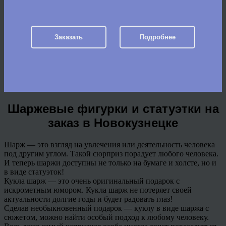
Заказать
Подробнее
Шаржевые фигурки и статуэтки на
заказ в Новокузнецке
Шарж — это взгляд на увлечения или деятельность человека
под другим углом. Такой сюрприз порадует любого человека.
И теперь шаржи доступны не только на бумаге и холсте, но и
в виде статуэток!
Кукла шарж — это очень оригинальный подарок с
искрометным юмором. Кукла шарж не потеряет своей
актуальности долгие годы и будет радовать глаз!
Сделав необыкновенный подарок — куклу в виде шаржа с
сюжетом, можно найти особый подход к любому человеку.