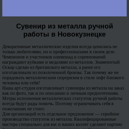
Сувенир из металла ручной
работы в Новокузнецке
Декоративные металлические изделия всегда ценились не
только любителями, но и профессионалами в своем деле.
Чемпионов и участников олимпиад и соревнований
награждают кубками и медалями из металлов. Знаменитый
Оскар сделан из британского металла, а ранее его
изготавливали из позолоченной бронзы. Так почему же не
порадовать металлическим сюрпризом в стиле лофт близкого
человека или себя?
Наша арт-студия изготавливает сувениры из металла на заказ
как по фото, так и по описанию и личным предпочтениям.
Мэтры исполнения металлических статуэток ручной работы
всегда будут рады помочь. Поэтому ограничивать себя в
пожеланиях не стоит.
Для организаций есть отдельное предложение — серийное
производство статуэток из металла. Квалифицированные
мастера специально для вас и ваших коллег сделают партию