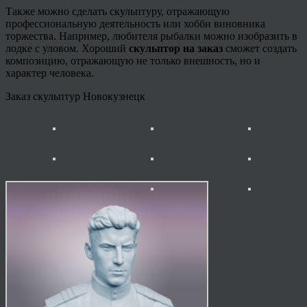
Также можно сделать скульптуру, отражающую
профессиональную деятельность или хобби виновника
торжества. Например, любителя рыбалки можно изобразить в
лодке с уловом. Хороший
скульптор на заказ
сможет создать
композицию, отражающую не только внешность, но и
характер человека.
Заказ скульптур Новокузнецк