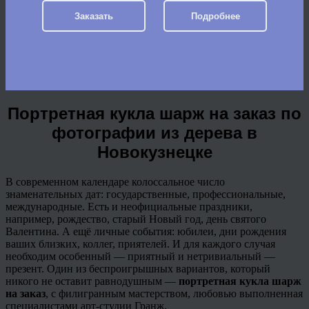
Заказать
Подробнее
Портретная кукла шарж на заказ по
фотографии из дерева в
Новокузнецке
В современном календаре колоссальное число
знаменательных дат: государственные, профессиональные,
международные. Есть и неофициальные праздники,
например, рождество, старый Новый год, день святого
Валентина. А ещё личные события: юбилеи, дни рождения
ваших близких, коллег, приятелей. И для каждого случая
необходим особенный — приятный и нетривиальный —
презент. Один из беспроигрышных вариантов, который
никого не оставит равнодушным —
портретная кукла шарж
на заказ
, с филигранным мастерством, любовью выполненная
специалистами арт-студии Гранж.