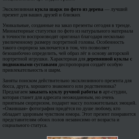
Эксклюзивная
кукла шарж по фото из дерева
— лучший
презент для ваших друзей и близких
Уникальные, созданные на заказ презенты сегодня в тренде.
Миниатюрные статуэтки по фото из натурального материала
в точности воспроизводят оригинал благодаря несколько
увеличенному размеру портретной головы. Особенность
такого сюрприза заключается в том, что позволяет
безошибочно определить, чей образ лёг в основу авторской
портретной игрушки. Характерная для
деревянной куклы с
подвижными суставами
диспропорция создаёт особую
привлекательность и шарм.
Заняты поиском действительно эксклюзивного презента для
босса, друга, хорошего знакомого или родственника?
Предлагаем
заказать куклу ручной работы в
арт-студии,
которая станет для адресата неожиданным, но очень
приятным сюрпризом, подарит массу положительных эмоций.
«Ожившая» фотография придётся по душе любому, кто
обладает здоровым чувством юмора. Этот презент понравится
представителям обоих полов независимо от возраста и
социального статуса.