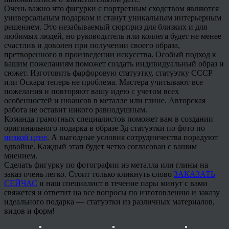
Очень важно что фигурки с портретным сходством являются
универсальным подарком и станут уникальным интерьерным
решением. Это незабываемый сюрприз для близких и для
любимых людей, но руководитель или коллега будет не менее
счастлив и доволен при получении своего образа,
претворенного в произведении искусства. Особый подход к
вашим пожеланиям поможет создать индивидуальный образ и
сюжет. Изготовить фарфоровую статуэтку, статуэтку СССР
или Оскара теперь не проблема. Мастера учитывают все
пожелания и повторяют вашу идею с учетом всех
особенностей и нюансов в металле или глине. Авторская
работа не оставит никого равнодушным.
Команда грамотных специалистов поможет вам в создании
оригинального подарка в образе 3д статуэтки по фото по
низкой цене
. А выгодные условия сотрудничества порадуют
вдвойне. Каждый этап будет четко согласован с вашим
мнением.
Сделать фигурку по фотографии из металла или глины на
заказ очень легко. Стоит только кликнуть слово
ЗАКАЗАТЬ
СЕЙЧАС
и наш специалист в течение пары минут с вами
свяжется и ответит на все вопросы по изготовлению и заказу
идеального подарка — статуэтки из различных материалов,
видов и форм!