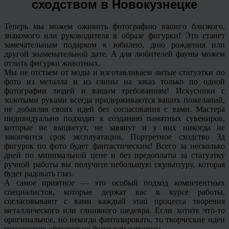
сходством в Новокузнецке
Теперь мы можем оживить фотографию вашего близкого,
знакомого или руководителя в образе фигурки! Это станет
замечательным подарком к юбилею, дню рождения или
другой знаменательной дате. А для любителей фауны можем
отлить фигурки животных.
Мы не отстаем от моды и изготавливаем литые статуэтки по
фото из металла и из глины на заказ только по одной
фотографии людей и вашим требованиям! Искусники с
золотыми руками всегда придерживаются ваших пожеланий,
не добавляя своих идей без согласования с вами. Мастера
индивидуально подходят к созданию памятных сувениров,
которые не выцветут, не завянут и у них никогда не
закончится срок эксплуатации. Портретное сходство 3д
фигурок по фото будет фантастическим! Всего за несколько
дней по минимальной цене и без предоплаты за статуэтку
ручной работы вы получите небольшую скульптуру, которая
будет радовать глаз.
А самое приятное — это особый подход компетентных
специалистов, которые держат вас в курсе работы,
согласовывают с вами каждый этап процесса творения
металлического или глиняного шедевра. Если хотите что-то
оригинальное, но некогда фантазировать, то творческие идеи
менеджеров обязательно будут вам озвучены.