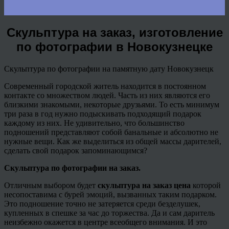
Скульптура на заказ, изготовление
по фотографии в Новокузнецке
Скульптура по фотографии на памятную дату Новокузнецк
Современный городской житель находится в постоянном
контакте со множеством людей. Часть из них являются его
близкими знакомыми, некоторые друзьями. То есть минимум
три раза в год нужно подыскивать подходящий подарок
каждому из них. Не удивительно, что большинство
подношений представляют собой банальные и абсолютно не
нужные вещи. Как же выделиться из общей массы дарителей,
сделать свой подарок запоминающимся?
Скульптура по фотографии на заказ.
Отличным выбором будет
скульптура на заказ цена
которой
несопоставима с бурей эмоций, вызванных таким подарком.
Это подношение точно не затеряется среди безделушек,
купленных в спешке за час до торжества. Да и сам даритель
неизбежно окажется в центре всеобщего внимания. И это