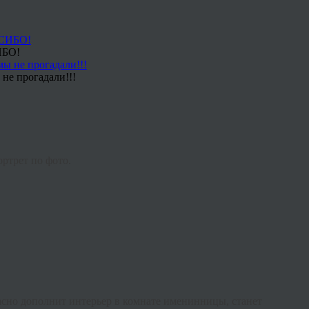
ИБО!
не прогадали!!!
ртрет по фото.
асно дополнит интерьер в комнате именинницы, станет