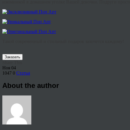
изюминкой в домашнем уголке Вашей девочки. Подруги просто
Такой современный и стильный подарок захочется каждому!
Заказать
Share This
Ноя
04
1047
0
Статьи
About the author