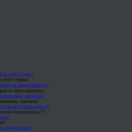
в этой студии!
рна за такую красоту)
удожники, оценили!
 очень понравилось ??
те!