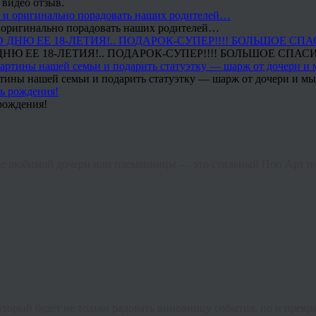
 видео отзыв.
 и оригинально порадовать наших родителей…
Ю ЕЕ 18-ЛЕТИЯ!.. ПОДАРОК-СУПЕР!!!! БОЛЬШОЕ СПАС
тины нашей семьи и подарить статуэтку — шарж от дочери и мы 
рождения!
ие любимой дочери или племянницы — это стильный Поп Арт по
орый будет не только радовать виновницу события, но и прекр