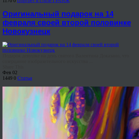
1170
0
Портрет в стиле ГРАНЖ
Оригинальный подарок на 14
февраля своей второй половинке
Новокузнецк
Подарок девушке на день святого Валентина Доказано, что
созерцание изобразительного искусства ...
Share This
Фев
02
1449
0
Статьи