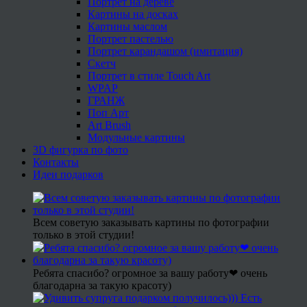
Портрет на дереве
Картины на досках
Картины маслом
Портрет пастелью
Портрет карандашом (имитация)
Скетч
Портрет в стиле Touch Art
WPAP
ГРАНЖ
Поп Арт
Art Brush
Модульные картины
3D фигурка по фото
Контакты
Идеи подарков
Всем советую заказывать картины по фотографии
только в этой студии!
Ребята спасибо? огромное за вашу работу❤ очень
благодарна за такую красоту)