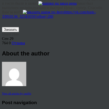
и гости были в шоке.
Заказ был
выполнен индивидуально и быстро! Цена – супер. Спасибо
Вам за все!!!
https://vk.com/topic-
33910136_32541059?offset=280
Заказать
Share This
Сен
29
764
0
Отзывы
About the author
View all articles by rauffri
Post navigation