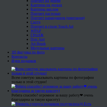
Портрет на дереве
Картины на досках
Картины маслом
Портрет пастелью
Портрет карандашом (имитация)
Скетч
Портрет в стиле Touch Art
WPAP
ГРАНЖ
Поп Арт
Art Brush
Модульные картины
3D фигурка по фото
Контакты
Идеи подарков
Всем советую заказывать картины по фотографии
только в этой студии!
Ребята спасибо? огромное за вашу работу❤ очень
благодарна за такую красоту)