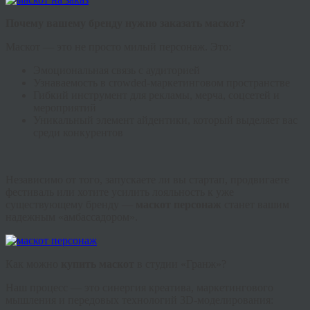
Почему вашему бренду нужно заказать маскот?
Маскот — это не просто милый персонаж. Это:
Эмоциональная связь с аудиторией
Узнаваемость в crowded-маркетинговом пространстве
Гибкий инструмент для рекламы, мерча, соцсетей и
мероприятий
Уникальный элемент айдентики, который выделяет вас
среди конкурентов
Независимо от того, запускаете ли вы стартап, продвигаете
фестиваль или хотите усилить лояльность к уже
существующему бренду —
маскот персонаж
станет вашим
надежным «амбассадором».
Как можно
купить маскот
в студии «Гранж»?
Наш процесс — это синергия креатива, маркетингового
мышления и передовых технологий 3D-моделирования: