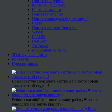
Портрет на дереве
Картины на досках
Картины маслом
Портрет пастелью
Портрет карандашом (имитация)
Скетч
Портрет в стиле Touch Art
WPAP
ГРАНЖ
Поп Арт
Art Brush
Модульные картины
3D фигурка по фото
Контакты
Идеи подарков
Всем советую заказывать картины по фотографии
только в этой студии!
Ребята спасибо? огромное за вашу работу❤ очень
благодарна за такую красоту)