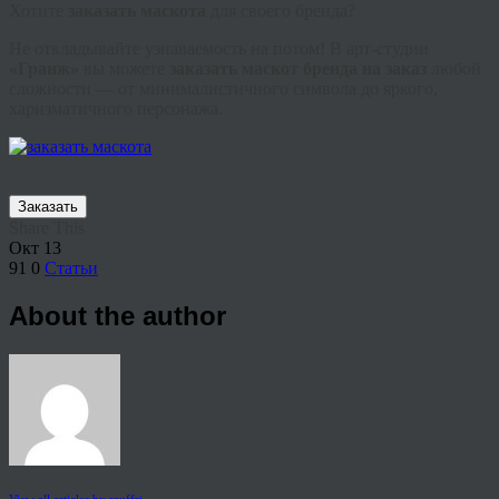
Хотите
заказать маскота
для своего бренда?
Не откладывайте узнаваемость на потом! В арт-студии
«Гранж»
вы можете
заказать маскот бренда на заказ
любой
сложности — от минималистичного символа до яркого,
харизматичного персонажа.
Заказать
Share This
Окт
13
91
0
Статьи
About the author