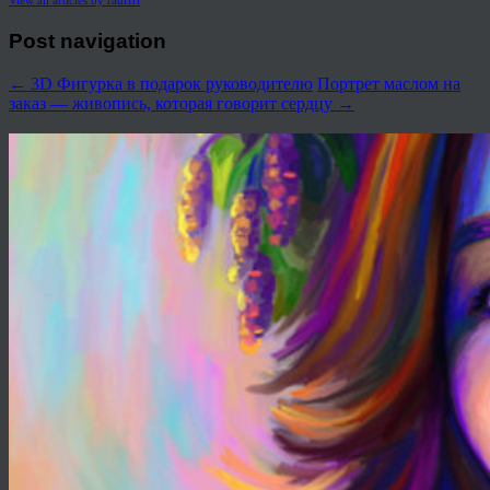
View all articles by rauffri
Post navigation
←
3D Фигурка в подарок руководителю
Портрет маслом на
заказ — живопись, которая говорит сердцу
→