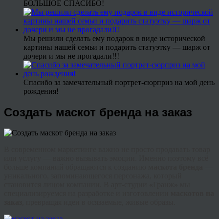
БОЛЬШОЕ СПАСИБО!
Мы решили сделать ему подарок в виде исторической
картины нашей семьи и подарить статуэтку — шарж от
дочери и мы не прогадали!!!
Спасибо за замечательный портрет-сюрприз на мой день
рождения!
Создать маскот бренда на заказ
В современном маркетинге важно не просто продавать товар
или услугу — важно вызывать эмоции. Именно поэтому всё
больше компаний обращаются к созданию
маскота бренда
—
уникального, запоминающегося персонажа, который
становится лицом компании. В арт-студии
«
Гранж
»
мы
специализируемся на разработке и изготовлении
маскотов на
заказ
, превращая идеи в осязаемые, живые образы.