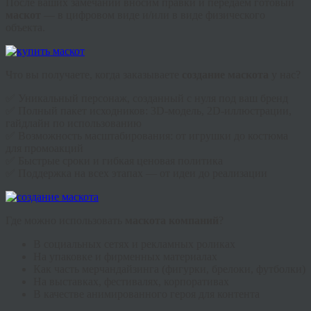
После ваших замечаний вносим правки и передаём готовый
маскот
— в цифровом виде и/или в виде физического
объекта.
Что вы получаете, когда заказываете
создание маскота
у нас?
✅ Уникальный персонаж, созданный с нуля под ваш бренд
✅ Полный пакет исходников: 3D-модель, 2D-иллюстрации,
гайдлайн по использованию
✅ Возможность масштабирования: от игрушки до костюма
для промоакций
✅ Быстрые сроки и гибкая ценовая политика
✅ Поддержка на всех этапах — от идеи до реализации
Где можно использовать
маскота компаний
?
В социальных сетях и рекламных роликах
На упаковке и фирменных материалах
Как часть мерчандайзинга (фигурки, брелоки, футболки)
На выставках, фестивалях, корпоративах
В качестве анимированного героя для контента