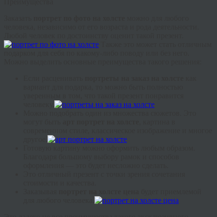
Преимущества
Заказать
портрет по фото на холсте
можно для любого
человека, независимо от его возраста и рода деятельности.
Любой человек по достоинству оценит такой презент.
Также это может стать отличным
подарком для себя по какому-либо поводу или без него.
Можно выделить основные преимущества такого решения:
Если расценивать
портреты на заказ на холсте
как
вариант для подарка, то можно быть полностью
уверенным в том, что такой презент понравится
человеку.
Можно подобрать один из множества сюжетов. Это
могут быть
арт портрет на холсте
, картина в
современном стиле, классическое изображение и многое
другое.
Готовую картину можно оформить любым образом.
Благодаря большому выбору рамок и способов
оформления — это будет несложно сделать.
Это отличный презент с точки зрения сочетания
стоимости и качества.
Заказывая
портрет на холсте цена
будет приемлемой
для любого человека.
Это далеко не все преимущества такого эксклюзивного