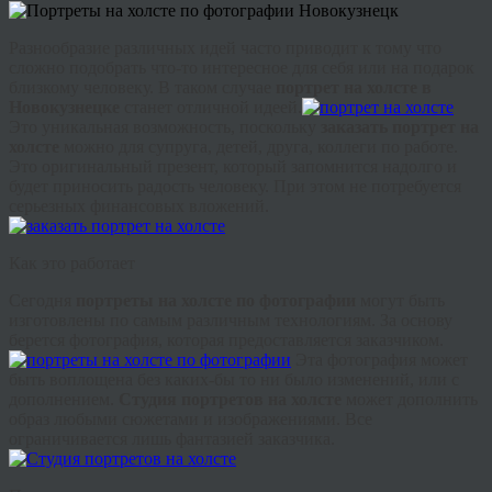
Разнообразие различных идей часто приводит к тому что
сложно подобрать что-то интересное для себя или на подарок
близкому человеку. В таком случае
портрет на холсте в
Новокузнецке
станет отличной идеей.
Это уникальная возможность, поскольку
заказать портрет на
холсте
можно для супруга, детей, друга, коллеги по работе.
Это оригинальный презент, который запомнится надолго и
будет приносить радость человеку. При этом не потребуется
серьезных финансовых вложений.
Как это работает
Сегодня
портреты на холсте по фотографии
могут быть
изготовлены по самым различным технологиям. За основу
берется фотография, которая предоставляется заказчиком.
Эта фотография может
быть воплощена без каких-бы то ни было изменений, или с
дополнением.
Студия портретов на холсте
может дополнить
образ любыми сюжетами и изображениями. Все
ограничивается лишь фантазией заказчика.