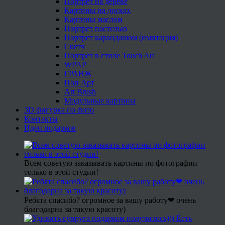
Портрет на дереве
Картины на досках
Картины маслом
Портрет пастелью
Портрет карандашом (имитация)
Скетч
Портрет в стиле Touch Art
WPAP
ГРАНЖ
Поп Арт
Art Brush
Модульные картины
3D фигурка по фото
Контакты
Идеи подарков
Всем советую заказывать картины по фотографии
только в этой студии!
Ребята спасибо? огромное за вашу работу❤ очень
благодарна за такую красоту)