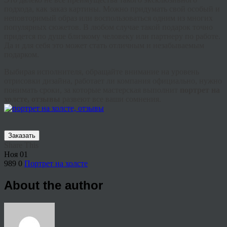
подхода, как заказ картины. Можно придумать свой особый и
неповторимый образ или воспользоваться одним из многих
популярных сюжетов. В любом случае такой подарок точно
придется по душе близкому человеку или партнеру по работе.
Да и для себя это может стать отличным и незабываемым
подарком.
Выбирая исполнителя, обращайте внимание на уровень
отрисовки дизайна, работает ли компания официально, нужно
понимать сроки, за которые мастерская выполнит
портрет на
холсте, отзывы
развеют все ваши сомнения.
Заказать
Share This
Ноя
01
989
0
Портрет на холсте
About the author