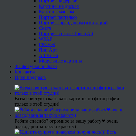
Портрет на дереве
Картины на досках
Картины маслом
Портрет пастелью
Портрет карандашом (имитация)
Скетч
Портрет в стиле Touch Art
WPAP
ГРАНЖ
Поп Арт
Art Brush
Модульные картины
3D фигурка по фото
Контакты
Идеи подарков
Всем советую заказывать картины по фотографии
только в этой студии!
Ребята спасибо? огромное за вашу работу❤ очень
благодарна за такую красоту)