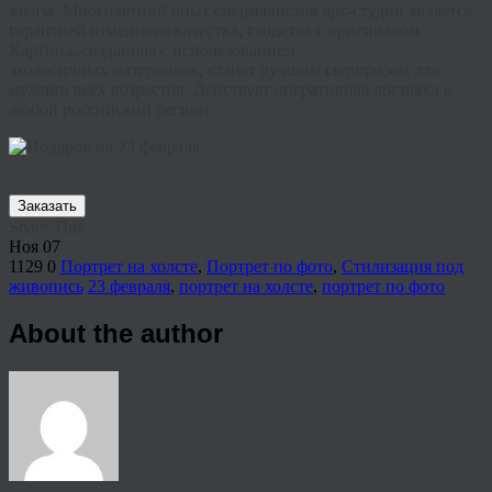
заказа. Многолетний опыт специалистов арт-студии является
гарантией отменного качества, сходства с оригиналом.
Картина, созданная с использованием
экологичных
материалов, станет лучшим сюрпризом для
мужчин всех возрастов. Действует оперативная доставка в
любой российский регион.
Заказать
Share This
Ноя
07
1129
0
Портрет на холсте
,
Портрет по фото
,
Стилизация под
живопись
23 февраля
,
портрет на холсте
,
портрет по фото
About the author