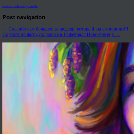
View all articles by rauffri
Post navigation
←
Спасибо вам большое за шедевр, который вы сотворили!!!
Портрет по фото, подарок на 14 февраля Новокузнецк
→