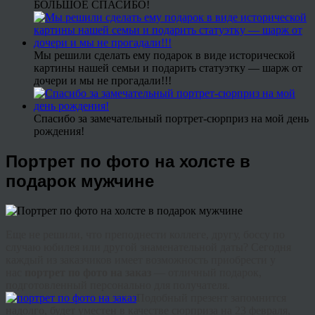
БОЛЬШОЕ СПАСИБО!
Мы решили сделать ему подарок в виде исторической
картины нашей семьи и подарить статуэтку — шарж от
дочери и мы не прогадали!!!
Спасибо за замечательный портрет-сюрприз на мой день
рождения!
Портрет по фото на холсте в
подарок мужчине
Еще не решили, что преподнести коллеге, другу, боссу по
случаю юбилея или другой знаменательной даты? Сегодня
каждый из заказчиков имеет возможность приобрести у
нас
портрет по фото на заказ
— отличный подарок,
подготовленный персонально для получателя.
Подобный презент запомнится
надолго, будет уместен в качестве сюрприза на 23 февраля,