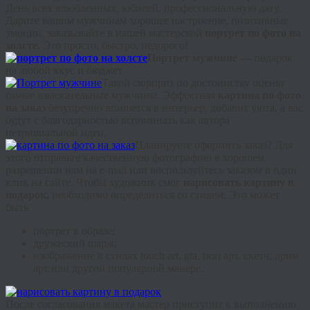
День всех влюбленных, юбилей, профессиональную дату.
Дарите вашим мужчинам хорошее настроение, позитивные
эмоции, заказывайте в нашей мастерской
портрет по фото на
холсте.
Это просто, быстро, недорого!
Портрет мужчине —
подарок
на любой вкус и бюджет
Такой сюрприз по достоинству оценят
самые взыскательные мужчины. Эффектная
картина по фото
на заказ
безупречно впишется в интерьер, добавит уюта, а вас
будут с благодарностью вспоминать как автора
нетривиальной идеи.
Планируете оформить заказ? Для
этого отправьте качественную фотографию в хорошем
разрешении нам на e-
mail
или воспользуйтесь заказом в один
клик на сайте. Чтобы художник смог
нарисовать картину в
подарок,
необходимо определиться со стилем. Это может
быть
портрет в образе;
дружеский шарж;
изображение в стилях
touch
art
,
gta
, поп арт, скетч,
дрим
арт или другой популярной манере.
После согласования макета мастер приступит к выполнению