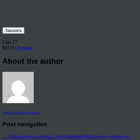
Заказать
Share This
Сен
17
821
0
Отзывы
About the author
View all articles by rauffri
Post navigation
←
Нарисовать портрет с фотографии
Портрет на дереве на