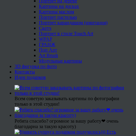
Портрет на дереве
Картины на досках
Картины маслом
Портрет пастелью
Портрет карандашом (имитация)
Скетч
Портрет в стиле Touch Art
WPAP
ГРАНЖ
Поп Арт
Art Brush
Модульные картины
3D фигурка по фото
Контакты
Идеи подарков
Всем советую заказывать картины по фотографии
только в этой студии!
Ребята спасибо? огромное за вашу работу❤ очень
благодарна за такую красоту)