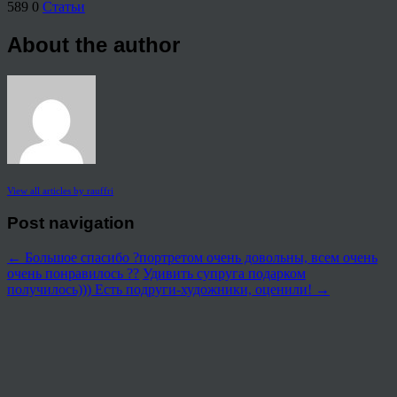
589
0
Статьи
About the author
View all articles by rauffri
Post navigation
←
Большое спасибо ?портретом очень довольны, всем очень
очень понравилось ??
Удивить супруга подарком
получилось))) Есть подруги-художники, оценили!
→