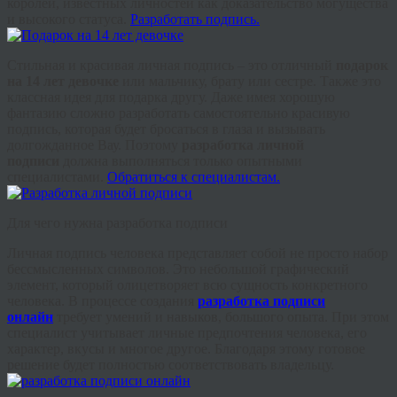
королей, известных личностей как доказательство могущества
и высокого статуса.
Разработать подпись.
Стильная и красивая личная подпись – это отличный
подарок
на 14 лет девочке
или мальчику, брату или сестре. Также это
классная идея для подарка другу. Даже имея хорошую
фантазию сложно разработать самостоятельно красивую
подпись, которая будет бросаться в глаза и вызывать
долгожданное Вау. Поэтому
разработка личной
подписи
должна выполняться только опытными
специалистами.
Обратиться к специалистам.
Для чего нужна разработка подписи
Личная подпись человека представляет собой не просто набор
бессмысленных символов. Это небольшой графический
элемент, который олицетворяет всю сущность конкретного
человека. В процессе создания
разработка подписи
онлайн
требует умений и навыков, большого опыта. При этом
специалист учитывает личные предпочтения человека, его
характер, вкусы и многое другое. Благодаря этому готовое
решение будет полностью соответствовать владельцу.