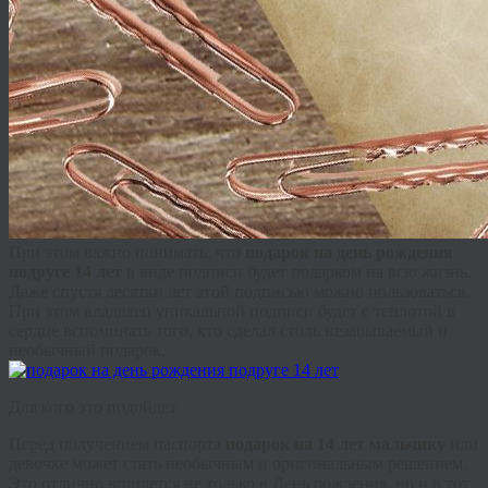
При этом важно понимать, что
подарок на день рождения
подруге 14 лет
в виде подписи будет подарком на всю жизнь.
Даже спустя десятки лет этой подписью можно пользоваться.
При этом владелец уникальной подписи будет с теплотой в
сердце вспоминать того, кто сделал столь незабываемый и
необычный подарок.
Для кого это подойдет
Перед получением паспорта
подарок на 14 лет мальчику
или
девочке может стать необычным и оригинальным решением.
Это отлично впишется не только в День рождения, но и в тот