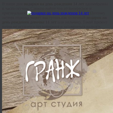
В наши дни
подарки на день рождения 14 лет
однообразны
и часто скучны. Сложно найти что-то интересное и
оригинальное.
Поэтому
личная подпись может выступать как отличный
подарок на
день рождения девочке 14 лет
или мальчику. Такой презент
точно не останется без внимания и запомниться надолго.