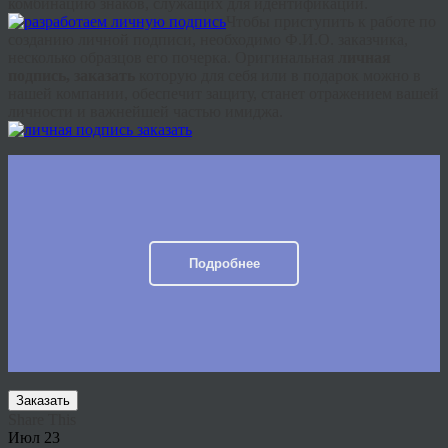
комбинацию знаков, служащих для идентификации.
Чтобы приступить к работе по
созданию личной подписи, необходимо Ф.И.О. заказчика,
несколько образцов его почерка. Оригинальная
личная
подпись, заказать
которую для себя или в подарок можно в
нашей компании, обеспечит защиту, станет отражением вашей
личности и важнейшей частью имиджа.
Подробнее
Заказать
Share This
Июл
23