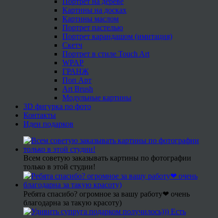
Портрет на дереве
Картины на досках
Картины маслом
Портрет пастелью
Портрет карандашом (имитация)
Скетч
Портрет в стиле Touch Art
WPAP
ГРАНЖ
Поп Арт
Art Brush
Модульные картины
3D фигурка по фото
Контакты
Идеи подарков
Всем советую заказывать картины по фотографии
только в этой студии!
Ребята спасибо? огромное за вашу работу❤ очень
благодарна за такую красоту)