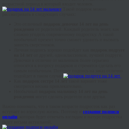
возрастной период в который входит человек.
Такой подарок можно
рассматривать в следующих случаях:
Это отличный
подарок девочке 14 лет на день
рождения
от родителей. Каждый родитель знает, как
сложно угодить современному подростку. А такой
необычный презент точно сможет удивить и вызвать
зависть сверстников.
Личная подпись хорошо подойдет как
подарок подруге
на 14 лет
от друзей, одноклассников, лучшей подруги.
Девочки в отличие от мальчиков более серьезно
относятся к вопросу подарков и стремятся сделать его
самым необычным. Поэтому подпись на заказ отлично
подойдет в таком случае.
Как
подарок сестре 14 лет
такой вариант тоже
смотрится весьма привлекательно.
Необычный
подарок мальчику 14 лет на день
рождения
могут сделать родители или друзья.
Важно понимать, что в таком возрасте подросток как раз
вступает во взрослую жизнь. Поэтому и
создание подписи
онлайн
, которая будет отвечать взглядам и натуре подростка
будет весьма актуальной.