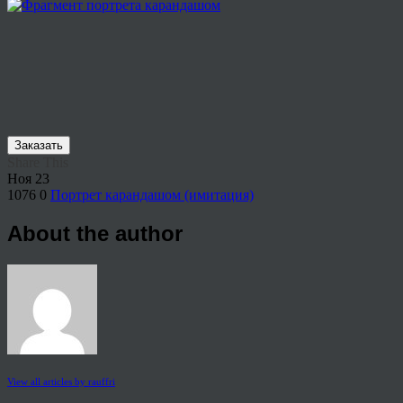
Заказать
Share This
Ноя
23
1076
0
Портрет карандашом (имитация)
About the author
View all articles by rauffri