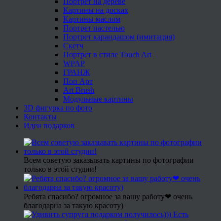
Портрет на дереве
Картины на досках
Картины маслом
Портрет пастелью
Портрет карандашом (имитация)
Скетч
Портрет в стиле Touch Art
WPAP
ГРАНЖ
Поп Арт
Art Brush
Модульные картины
3D фигурка по фото
Контакты
Идеи подарков
Всем советую заказывать картины по фотографии
только в этой студии!
Ребята спасибо? огромное за вашу работу❤ очень
благодарна за такую красоту)