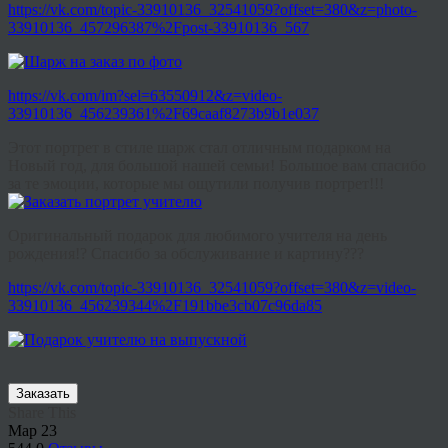
https://vk.com/topic-33910136_32541059?offset=380&z=photo-
33910136_457296387%2Fpost-33910136_567
https://vk.com/im?sel=63550912&z=video-
33910136_456239361%2F69caaf8273b9b1e037
Этот портрет в стиле шарж стал отличным подарком на
Новый год, для большой нашей семьи! Большое вам спасибо
за те эмоции, которые мы ощутили получив портрет!!!
Оригинальный подарок для любимого учителя на день
рождения!? Спасибо за обслуживание и картину???
https://vk.com/topic-33910136_32541059?offset=380&z=video-
33910136_456239344%2F191bbe3cb07c96da85
Заказать
Share This
Мар
23