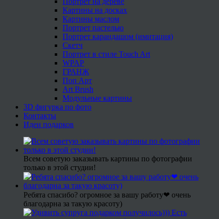
Портрет на дереве
Картины на досках
Картины маслом
Портрет пастелью
Портрет карандашом (имитация)
Скетч
Портрет в стиле Touch Art
WPAP
ГРАНЖ
Поп Арт
Art Brush
Модульные картины
3D фигурка по фото
Контакты
Идеи подарков
Всем советую заказывать картины по фотографии
только в этой студии!
Ребята спасибо? огромное за вашу работу❤ очень
благодарна за такую красоту)