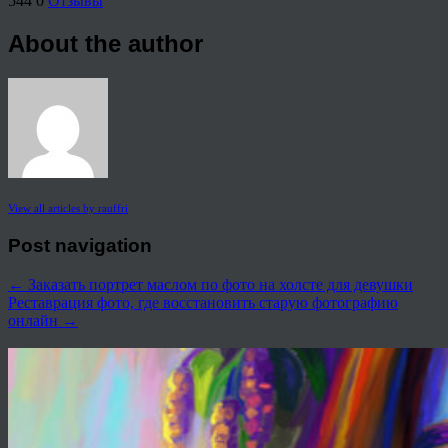
544
0
Отзывы
About the author
View all articles by rauffri
Post navigation
←
Заказать портрет маслом по фото на холсте для девушки
Реставрация фото, где восстановить старую фотографию
онлайн
→