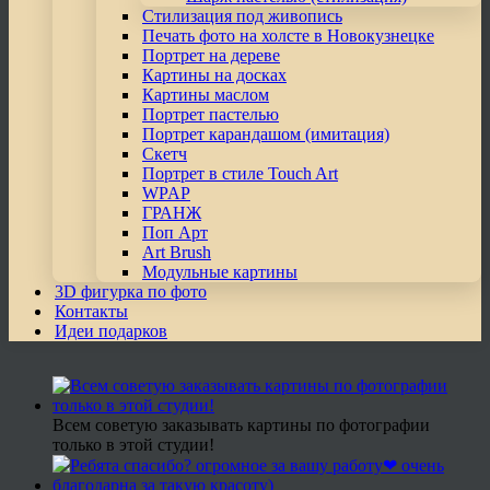
Стилизация под живопись
Печать фото на холсте в Новокузнецке
Портрет на дереве
Картины на досках
Картины маслом
Портрет пастелью
Портрет карандашом (имитация)
Скетч
Портрет в стиле Touch Art
WPAP
ГРАНЖ
Поп Арт
Art Brush
Модульные картины
3D фигурка по фото
Контакты
Идеи подарков
Всем советую заказывать картины по фотографии
только в этой студии!