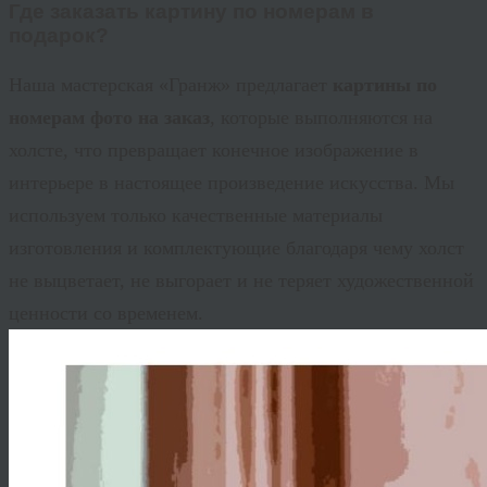
Где заказать картину по номерам в
подарок?
Наша мастерская «
Гранж
» предлагает
картины по
номерам фото на заказ
, которые выполняются на
холсте, что превращает конечное изображение в
интерьере в настоящее произведение искусства. Мы
используем только качественные материалы
изготовления и комплектующие благодаря чему холст
не выцветает, не выгорает и не теряет художественной
ценности со временем.