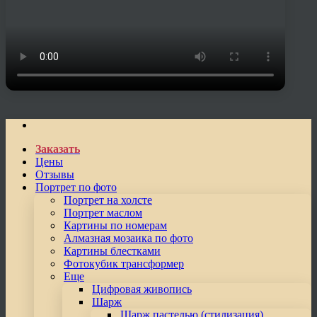
Заказать
Цены
Отзывы
Портрет по фото
Портрет на холсте
Портрет маслом
Картины по номерам
Алмазная мозаика по фото
Картины блестками
Фотокубик трансформер
Еще
Цифровая живопись
Шарж
Шарж пастелью (стилизация)