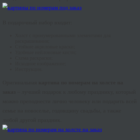
В подарочный набор входит:
Холст с пронумерованными элементами для
раскрашивания;
Стойкие акриловые краски;
Удобные нейлоновые кисти;
Схема раскраски;
Исходное изображение;
Инструкция.
Оригинальная
картина по номерам на холсте на
заказ
– лучший подарок к любому празднику, который
можно преподнести лично человеку или подарить всей
семье на новоселье, годовщину свадьбы, а также
любой другой праздник.