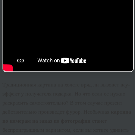
Традиционная картина на холсте вряд ли вызовет
вау
-
эффект у получателя подарка. Но что если ее нужно
раскрасить самостоятельно? В этом случае презент
действительно произведет фурор. Необычная
картина
по номерам на заказ по фотографии
станет
беспроигрышным вариантом, если вы хотите удивить