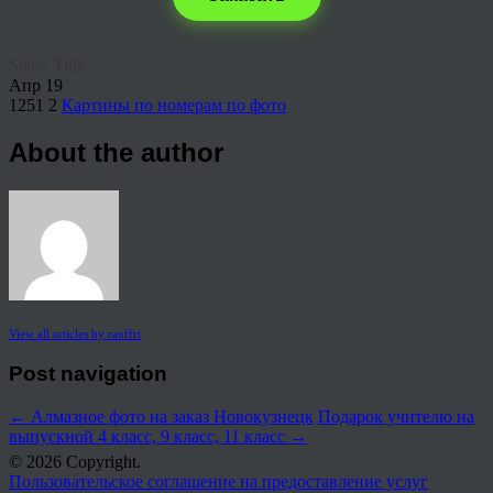
Share This
Апр
19
1251
2
Картины по номерам по фото
About the author
View all articles by rauffri
Post navigation
←
Алмазное фото на заказ Новокузнецк
Подарок учителю на
выпускной 4 класс, 9 класс, 11 класс
→
© 2026 Copyright.
Пользовательское соглашение на предоставление услуг