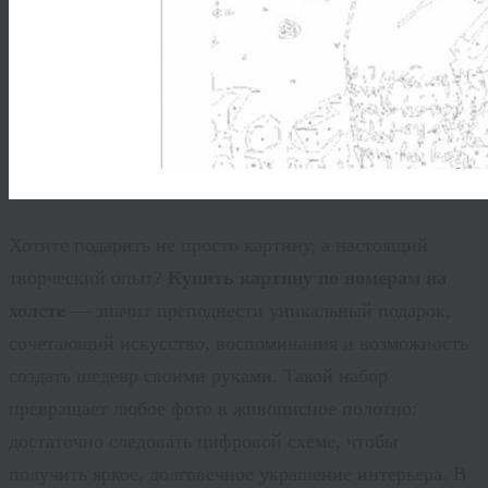
Хотите подарить не просто картину, а настоящий
творческий опыт?
Купить картину по номерам на
холсте
— значит преподнести уникальный подарок,
сочетающий искусство, воспоминания и возможность
создать шедевр своими руками. Такой набор
превращает любое фото в живописное полотно:
достаточно следовать цифровой схеме, чтобы
получить яркое, долговечное украшение интерьера. В