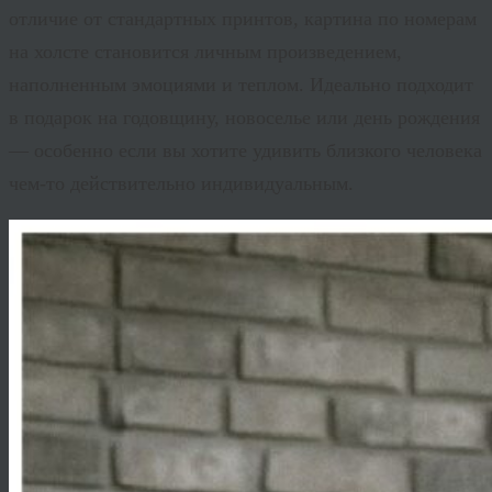
отличие от стандартных принтов, картина по номерам
на холсте становится личным произведением,
наполненным эмоциями и теплом. Идеально подходит
в подарок на годовщину, новоселье или день рождения
— особенно если вы хотите удивить близкого человека
чем-то действительно индивидуальным.