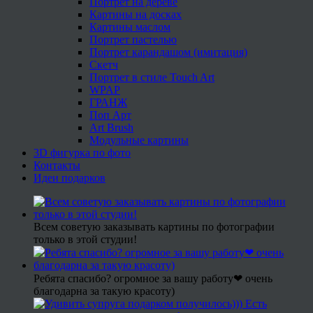
Портрет на дереве
Картины на досках
Картины маслом
Портрет пастелью
Портрет карандашом (имитация)
Скетч
Портрет в стиле Touch Art
WPAP
ГРАНЖ
Поп Арт
Art Brush
Модульные картины
3D фигурка по фото
Контакты
Идеи подарков
Всем советую заказывать картины по фотографии
только в этой студии!
Ребята спасибо? огромное за вашу работу❤ очень
благодарна за такую красоту)