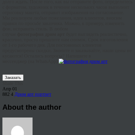
долго ждать. После того, как вы отправите фото, определитесь
с форматом, художник в течение нескольких часов выполнит
отрисовку макета, отправит изображения на согласование.
Мы реализуем любые пожелания, идеи клиентов, вносим
правки по просьбе заказчика. Можно, к примеру, изменить
фон, исправить стиль. В любом
случае
фотография
дрим
арт
будет выглядеть реалистично,
красочно, просто пришлите нам снимок. Срок изготовления
от 1-го рабочего дня. Для постоянных клиентов
предусмотрены скидки. Звоните и заказывайте, наши цены не
кусаются! Остались вопросы? Напишите в
мессенджер
(на
WhatsApp
).
Заказать
Share This
Апр
01
882
4
Дрим арт портрет
About the author