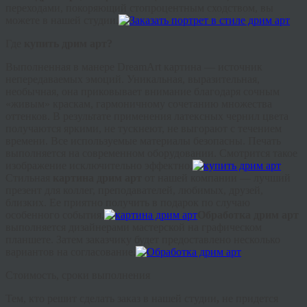
переходами, покоряющий стопроцентным сходством, вы
можете в нашей студии.
Где
купить
дрим
арт?
Выполненная в манере
DreamArt
картина — источник
непередаваемых эмоций. Уникальная, выразительная,
необычная, она приковывает внимание благодаря сочным
«живым» краскам, гармоничному сочетанию множества
оттенков. В результате применения латексных чернил цвета
получаются яркими, не тускнеют, не выгорают с течением
времени. Все используемые материалы безопасны. Печать
выполняется на современном оборудовании. Смотрится такое
изображение исключительно эффектно.
Стильная
картина
дрим
арт
от нашей компании — лучший
презент для коллег, преподавателей, любимых, друзей,
близких. Ее приятно получить в подарок по случаю
особенного события.
Обработка
дрим
арт
выполняется дизайнерами мастерской на графическом
планшете. Затем заказчику будет предоставлено несколько
вариантов на согласование.
Стоимость, сроки выполнения
Тем, кто решит сделать заказ в нашей студии
,
не придется