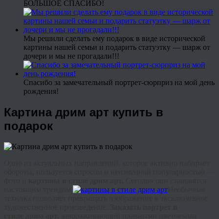
БОЛЬШОЕ СПАСИБО!
Мы решили сделать ему подарок в виде исторической
картины нашей семьи и подарить статуэтку — шарж от
дочери и мы не прогадали!!!
Спасибо за замечательный портрет-сюрприз на мой день
рождения!
Картина дрим арт купить в
подарок
Одно из актуальных направлений, которое активно набирает
обороты, пользуется спросом и неизменной популярностью —
фото и
картины в стиле
дрим
арт.
Сегодня они становятся
настоящим
трендом
.
Необычная
техника позволяет превращать изображение в эксклюзивное
художественное произведение.
Заказать портрет в
стиле
дрим
арт
,
завораживающий плавными цветовыми