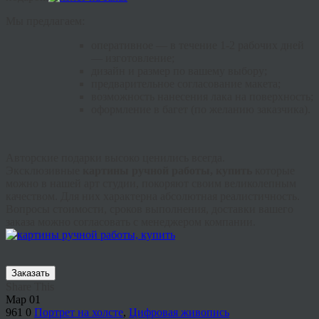
Мы предлагаем:
оперативное — в течение 1-2 рабочих дней
— изготовление;
дизайн и размер по вашему выбору;
предварительное согласование макета;
возможность нанесения лака на поверхность;
оформление в багет (по желанию заказчика).
Авторские подарки высоко ценились всегда.
Эксклюзивные
картины ручной работы, купить
которые
можно в нашей арт студии, покоряют своим великолепным
качеством. Для них характерна абсолютная реалистичность.
Вопросы стоимости, сроков выполнения, доставки вашего
заказа можно согласовать с менеджером компании.
Заказать
Share This
Мар
01
961
0
Портрет на холсте
,
Цифровая живопись