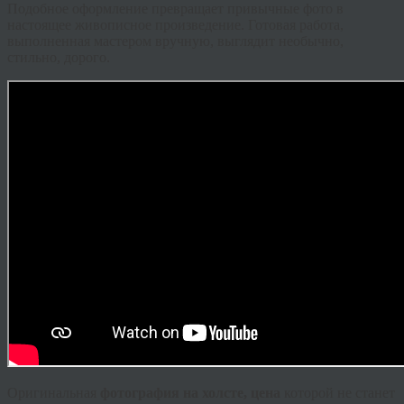
Подобное оформление превращает привычные фото в
настоящее живописное произведение. Готовая работа,
выполненная мастером вручную, выглядит необычно,
стильно, дорого.
Оригинальная
фотография на холсте, цена
которой не станет