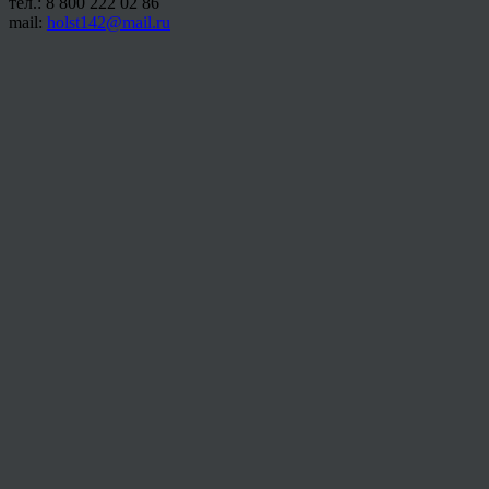
тел.: 8 800 222 02 86
mail:
holst142@mail.ru