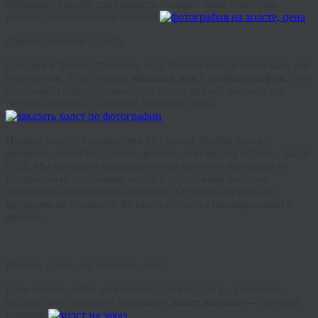
обременительной для бюджета, подарит море позитива,
вызовет незабываемые эмоции.
Дарите близким радость
Сегодня в
тренде
презенты, подготовленные персонально для
получателя. У нас можно
заказать холст по фотографии.
Это
отличный сюрприз для коллег, босса, друзей, близких по
случаю юбилея или другой значимой даты.
Прежде всего, определитесь со стилем. Выбор велик:
акварель, живопись,
гранж
, комикс, поп-арт, «в образе», шарж
и т.д. Мы печатаем изображения на плотном материале из
натуральных хлопковых нитей и натягиваем холст на
подрамник галерейным способом. Оттенки картины со
временем не тускнеют. Ее цвета остаются насыщенными и
яркими.
Почему стоит обратиться к нам?
Если хотите найти необычный презент для родственника,
коллеги или хорошего знакомого,
холст на заказ —
лучший
подарок.