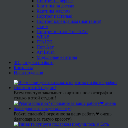
Портрет на дереве
Картины на досках
Картины маслом
Портрет пастелью
Портрет карандашом (имитация)
Скетч
Портрет в стиле Touch Art
WPAP
ГРАНЖ
Поп Арт
Art Brush
Модульные картины
3D фигурка по фото
Контакты
Идеи подарков
Всем советую заказывать картины по фотографии
только в этой студии!
Ребята спасибо? огромное за вашу работу❤ очень
благодарна за такую красоту)