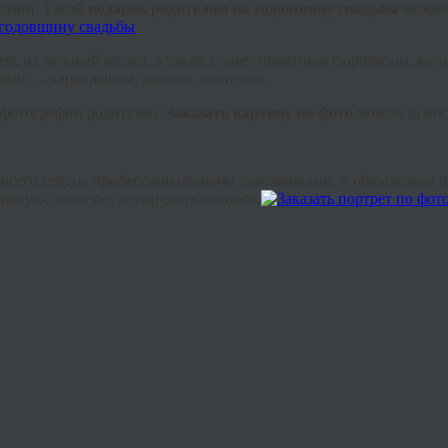
жизни. Такой
подарок родителям на годовщину свадьбы
можно 
лей, их нежный взгляд, а также станет приятным сюрпризом, кот
ками — карандашом, маслом, пастелью.
о фотографий родителей.
З
аказать
картину по фото
можно за нес
т всего сердца профессиональными художниками, и обязательно 
ряную, золотую, изумрудную свадьбу.