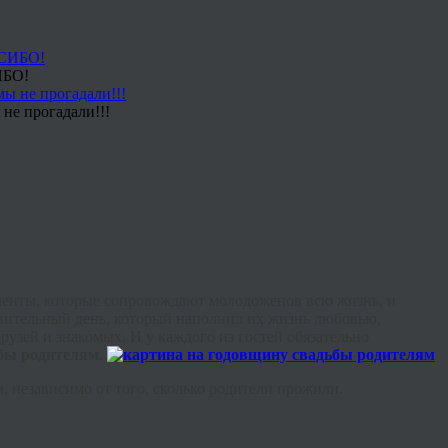
ИБО!
не прогадали!!!
моменты, которые сопровождают молодоженов всю жизнь, и
удивительный день, который наполнил их жизнь любовью,
узей и знакомых. И у каждого из гостей обязательно
бы родителям.
 независимо от того, сколько родители прожили.