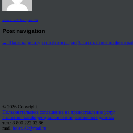
View all articles by rauffri
Post navigation
←
Шарж карикатура по фотографии
Заказать шарж по фотогр
© 2026 Copyright.
Пользовательское соглашение на предоставление услуг
Политика конфиденциальности персональных данных
тел.: 8 800 222 02 86
mail:
holst142@mail.ru