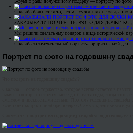
Безумно рады полученному подарку — портрету по фото,
Спасибо большое за то, что мы смогли так не ожиданно
ЗАКАЗЫВАЛИ ПОРТРЕТ ПО ФОТО ДЛЯ ДОЧКИ КО ДН
Мы решили сделать ему подарок в виде исторической кар
Спасибо за замечательный портрет-сюрприз на мой день 
Портрет по фото на годовщину сва
Что подарить на годовщину свадьбы?
Свадьба — особое торжество, которое всегда остается в памят
память о которых остается навсегда. Спустя годы, когда этот 
смыслом и прекрасными детьми. Поэтому годовщина свадьбы отм
возникнет вопрос о подборе подарка. Самым креативным и уд
Совместный
портрет на годовщину свадьбы родителям,
напи