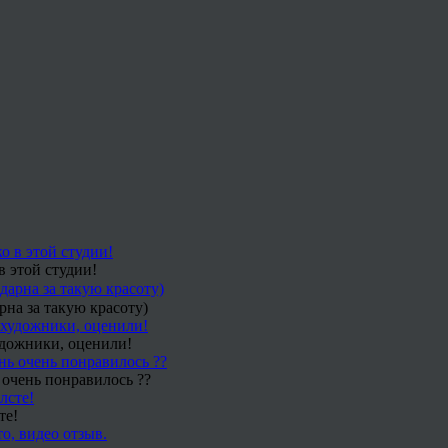
в этой студии!
рна за такую красоту)
удожники, оценили!
 очень понравилось ??
те!