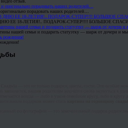
 видео отзыв.
 и оригинально порадовать наших родителей…
Ю ЕЕ 18-ЛЕТИЯ!.. ПОДАРОК-СУПЕР!!!! БОЛЬШОЕ СПАС
тины нашей семьи и подарить статуэтку — шарж от дочери и мы 
рождения!
дьбы
и. Свадьба — это не только подарки, цветы, гости. Это особые 
день закончится, вашим родителям захочется снова окунуться в 
ечается всегда — либо в узком семейном кругу, либо в кругу др
ивительным подарком может стать
картина на годовщину свадь
санный по фотографии — это замечательный подарок родителям,