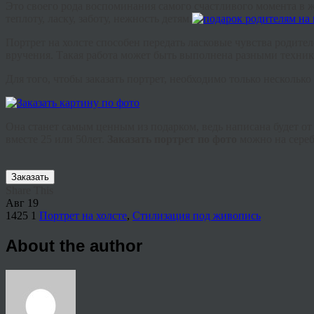
Это своего рода воспоминания самого счастливого момента в 
теплоту, ласку, заботу, нежность детям.
Портрет на холсте способен передать ласковые чувства родите
вручения. Такая работа может быть выполнена разными техни
Для того, чтобы заказать портрет, необходимо только нескольк
Она станет самым ценным из подарком, ведь написана будет о
вместе 25 или 50лет.
З
аказать
портрет по фото
можно на сереб
Заказать
Share This
Авг
19
1425
1
Портрет на холсте
,
Стилизация под живопись
About the author