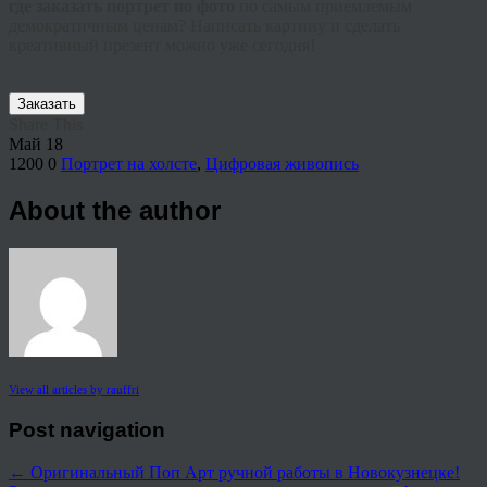
где заказать портрет по фото
по самым приемлемым
демократичным ценам?
Написать картину и сделать
креативный презент можно уже сегодня!
Заказать
Share This
Май
18
1200
0
Портрет на холсте
,
Цифровая живопись
About the author
View all articles by rauffri
Post navigation
←
Оригинальный Поп Арт ручной работы в Новокузнецке!