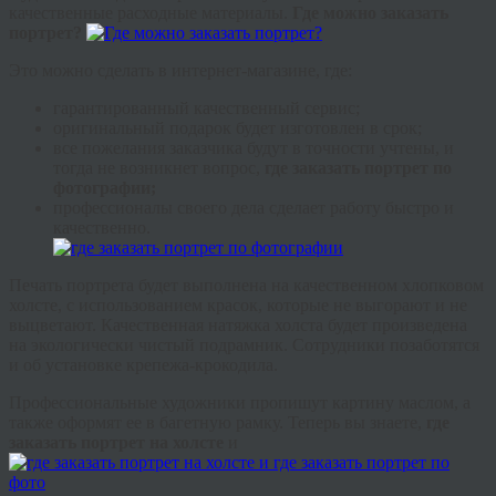
качественные расходные материалы.
Где можно заказать
портрет?
Это можно сделать в интернет-магазине, где:
гарантированный качественный сервис;
оригинальный подарок будет изготовлен в срок;
все пожелания заказчика будут в точности учтены, и
тогда не возникнет вопрос,
где заказать портрет по
фотографии;
профессионалы своего дела сделает работу быстро и
качественно.
Печать портрета будет выполнена на качественном хлопковом
холсте, с использованием красок, которые не выгорают и не
выцветают. Качественная натяжка холста будет произведена
на экологически чистый подрамник. Сотрудники позаботятся
и об установке крепежа-крокодила.
Профессиональные художники пропишут картину маслом, а
также оформят ее в багетную рамку. Теперь вы знаете,
г
де
заказать портрет на холсте
и