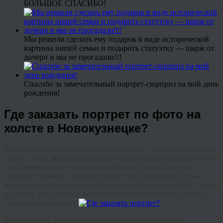
БОЛЬШОЕ СПАСИБО!
Мы решили сделать ему подарок в виде исторической
картины нашей семьи и подарить статуэтку — шарж от
дочери и мы не прогадали!!!
Спасибо за замечательный портрет-сюрприз на мой день
рождения!
Где заказать портрет по фото на
холсте в Новокузнецке?
Когда приближается торжественная дата, у многих возникает
вопрос: «
Где заказать портрет?»
Ведь именно портрет может
стать креативным подарком, который придется по душе
близкому человеку. Портрет может быть выполнен путем
живописи в образе, в виде
фотоколлажа
или на холсте. Техник
и стилей, при помощи которых выполняются такие работы,
огромное количество.
Художники и дизайнеры используют в своей работе