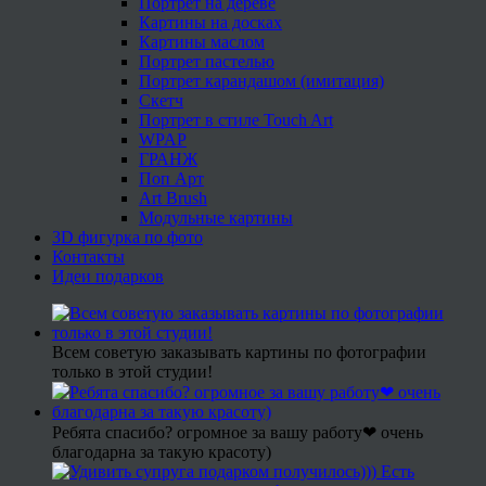
Портрет на дереве
Картины на досках
Картины маслом
Портрет пастелью
Портрет карандашом (имитация)
Скетч
Портрет в стиле Touch Art
WPAP
ГРАНЖ
Поп Арт
Art Brush
Модульные картины
3D фигурка по фото
Контакты
Идеи подарков
Всем советую заказывать картины по фотографии
только в этой студии!
Ребята спасибо? огромное за вашу работу❤ очень
благодарна за такую красоту)