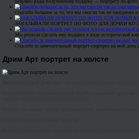
Безумно рады полученному подарку — портрету по фото,
Спасибо большое за то, что мы смогли так не ожиданно
ЗАКАЗЫВАЛИ ПОРТРЕТ ПО ФОТО ДЛЯ ДОЧКИ КО ДН
Мы решили сделать ему подарок в виде исторической кар
Спасибо за замечательный портрет-сюрприз на мой день 
Дрим Арт портрет на холсте
Портрет в стиле
дрим
арт
– незабываемый подарок для себя и
Порадуйте себя и дорогих сердцу людей — закажите
дрим
арт
сделают фото сказочным и космическим.
Портрет на холсте – это не просто картина, а особое направле
Создание портрета в стиле
дрим
арт
Проводится цифровая обработка фото и результат печатается н