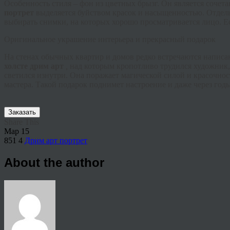
Особенность стиля – фон из цветных брызг. Он является сочет
портрет
выделяется буйством красок и насыщенностью. Отдель
выбирать снимки, на которых хорошо просматривается лицо. Ес
Оригинальное украшение интерьера и прекрасный подарок
На стенах обычных квартир и домов редко встречаются напис
холсте
дрим
арт
,
над которым кропотливо трудился художник,
светился изнутри. Она поражает магической силой и красочнос
мастера. Такой подарок поднимет настроение и даже через годы
Заказать
Share This
Мар
15
851
4
Дрим арт портрет
About the author