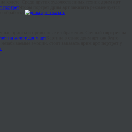
 на холсте. Среди других художественных техник
дрим
арт
Чтобы портрет
дрим
арт заказать
рекомендуется
ю обработку.
пичные
принты
и привычные изображения. Сочный
портрет на
Картина в стиле
дрим
арт как будто
ть незабываемые эмоции, стоит
заказать
дрим
арт портрет
у