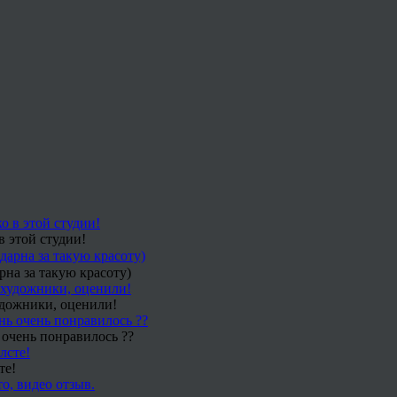
в этой студии!
рна за такую красоту)
удожники, оценили!
 очень понравилось ??
те!