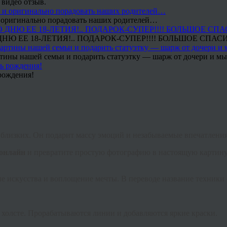
 видео отзыв.
 и оригинально порадовать наших родителей…
Ю ЕЕ 18-ЛЕТИЯ!.. ПОДАРОК-СУПЕР!!!! БОЛЬШОЕ СПАС
тины нашей семьи и подарить статуэтку — шарж от дочери и мы 
рождения!
 близких. Он подарит массу эмоций и незабываемые впечатления
 онлайн
и превратите простую фотографию в настоящую картину
ние искусства и воплощение мечты. В переводе название техники
а холсте. Прорабатываются линии и добавляются яркие краски.