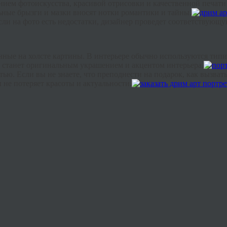
анием фотоискусства, красивой
отрисовки
и качественной печати
ные брызги и мазки вносят нотки романтики и тайны.
ли на фото есть недостатки, дизайнер проведет соответствующу
анные на холсте картины. В интерьере обычно используются ти
 станет оригинальным украшением и акцентом интерьера.
тью. Если вы не знаете, что преподнести на подарок, как вызва
 не потеряет красоты и актуальности.