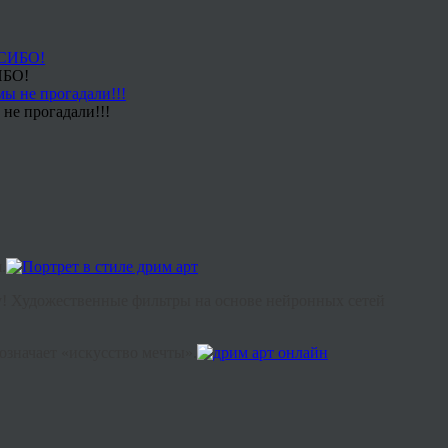
ИБО!
не прогадали!!!
.
! Художественные фильтры на основе нейронных сетей
 означает «искусство мечты».