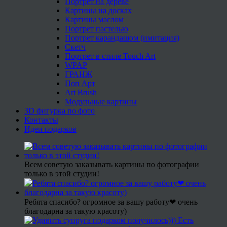
Портрет на дереве
Картины на досках
Картины маслом
Портрет пастелью
Портрет карандашом (имитация)
Скетч
Портрет в стиле Touch Art
WPAP
ГРАНЖ
Поп Арт
Art Brush
Модульные картины
3D фигурка по фото
Контакты
Идеи подарков
Всем советую заказывать картины по фотографии
только в этой студии!
Ребята спасибо? огромное за вашу работу❤ очень
благодарна за такую красоту)