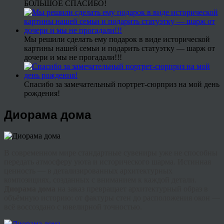
БОЛЬШОЕ СПАСИБО!
Мы решили сделать ему подарок в виде исторической
картины нашей семьи и подарить статуэтку — шарж от
дочери и мы не прогадали!!!
Спасибо за замечательный портрет-сюрприз на мой день
рождения!
Диорама дома
В современном мире стандартные сувениры уже не способны
передать атмосферу уюта и исторического шарма. Истинная
ценность — в детализированных архитектурных
композициях, созданных с вниманием к каждой детали.
Диорама дома
на заказ превращает архитектурный образ в
объёмную историю: от фактуры стен до расположения окон —
всё воссоздано с ювелирной точностью.