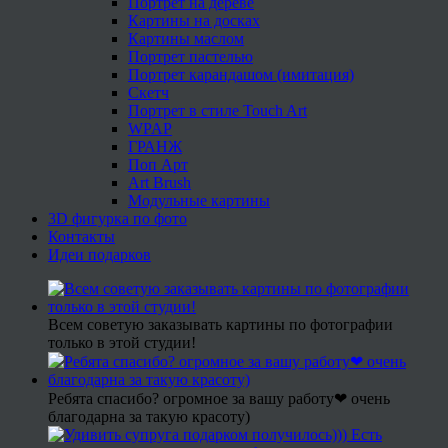
Портрет на дереве
Картины на досках
Картины маслом
Портрет пастелью
Портрет карандашом (имитация)
Скетч
Портрет в стиле Touch Art
WPAP
ГРАНЖ
Поп Арт
Art Brush
Модульные картины
3D фигурка по фото
Контакты
Идеи подарков
Всем советую заказывать картины по фотографии
только в этой студии!
Ребята спасибо? огромное за вашу работу❤ очень
благодарна за такую красоту)