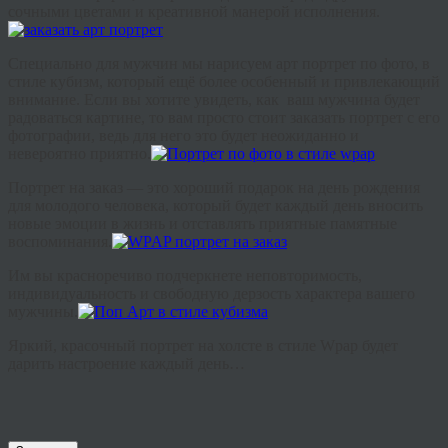
сочными цветами и креативной манерой исполнения.
Специально для мужчин мы нарисуем арт портрет по фото, в
стиле кубизм, который ещё более особенный и привлекающий
внимание. Если вы хотите увидеть, как ваш мужчина будет
радоваться картине, то вам просто стоит заказать портрет с его
фотографии, ведь для него это будет неожиданно и
невероятно приятно.
Портрет на заказ — это хороший подарок на день рождения
для молодого человека, который будет каждый день вносить
новые эмоции в жизнь и отставлять приятные памятные
воспоминания.
Им вы красноречиво подчеркнете неповторимость,
индивидуальность и свободную дерзость характера вашего
мужчины.
Яркий, красочный портрет на холсте в стиле Wpap будет
дарить настроение каждый день…