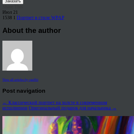
Заказать
Share This
Июл
21
1538
1
Портрет в стиле WPAP
About the author
View all articles by rauffri
Post navigation
←
Классический портрет на холсте в современном
исполнении
Оригинальный подарок для начальника
→